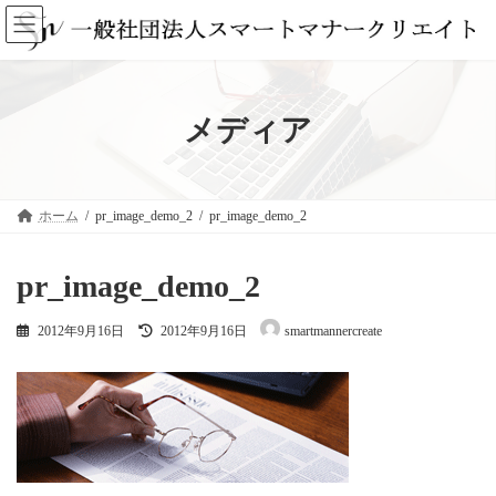
コ
ナ
ン
ビ
テ
ゲ
ン
ー
ツ
シ
へ
ョ
メディア
ス
ン
キ
に
ッ
移
プ
動
ホーム
pr_image_demo_2
pr_image_demo_2
pr_image_demo_2
最
2012年9月16日
2012年9月16日
smartmannercreate
終
更
新
日
時
: