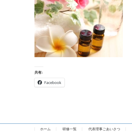
日
時
:
共有:
Facebook
ホーム
研修一覧
代表理事ごあいさつ