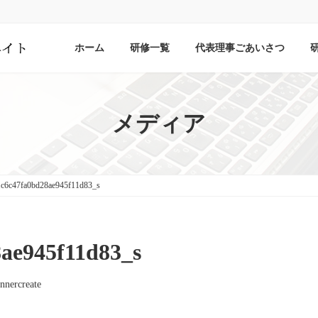
ホーム
研修一覧
代表理事ごあいさつ
メディア
c6c47fa0bd28ae945f11d83_s
ae945f11d83_s
nnercreate