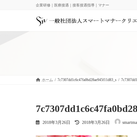
コ
ナ
企業研修｜医療接遇｜接客接遇指導｜マナー
ン
ビ
テ
ゲ
ン
ー
ツ
シ
へ
ョ
ス
ン
キ
に
ッ
移
プ
動
ホーム
7c7307dd1c6c47fa0bd28ae945f11d83_s
7c7307dd1
7c7307dd1c6c47fa0bd28
最
2018年3月26日
2018年3月26日
smartma
終
更
新