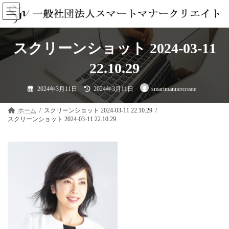
コ
ナ
ン
ビ
テ
ゲ
ン
ー
ツ
シ
スクリーンショット 2024-03-11
へ
ョ
ス
ン
22.10.29
キ
に
ッ
移
最
プ
動
2024年3月11日
2024年3月11日
smartmannercreate
終
更
新
日
ホーム
スクリーンショット 2024-03-11 22.10.29
時
スクリーンショット 2024-03-11 22.10.29
: