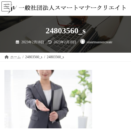
コ
ナ
ン
ビ
テ
ゲ
ン
ー
ツ
シ
24803560_s
へ
ョ
ス
ン
キ
に
最
2023年2月18日
2023年2月18日
smartmannercreate
終
ッ
移
更
プ
動
新
日
ホーム
24803560_s
24803560_s
時
: