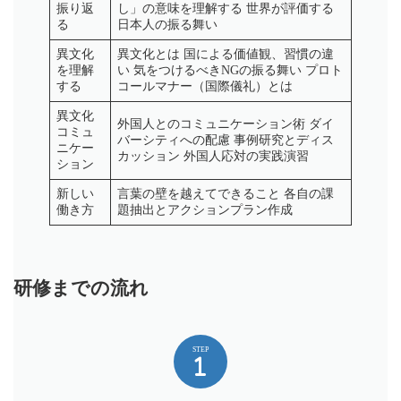
振り返
し」の意味を理解する 世界が評価する
る
日本人の振る舞い
異文化
異文化とは 国による価値観、習慣の違
を理解
い 気をつけるべきNGの振る舞い プロト
する
コールマナー（国際儀礼）とは
異文化
外国人とのコミュニケーション術 ダイ
コミュ
バーシティへの配慮 事例研究とディス
ニケー
カッション 外国人応対の実践演習
ション
新しい
言葉の壁を越えてできること 各自の課
働き方
題抽出とアクションプラン作成
研修までの流れ
STEP